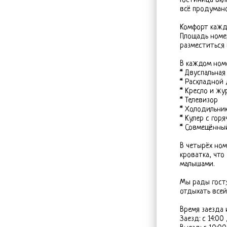
Гостиница вк
всё продумано
Комфорт кажд
Площадь номер
разместиться
В каждом ном
* Двуспальная
* Раскладной
* Кресло и жу
* Телевизор
* Холодильни
* Кулер с гор
* Совмещённы
В четырёх ном
кроватка, что
малышами.
Мы рады гост
отдыхать всей
Время заезда 
Заезд: с 14:00