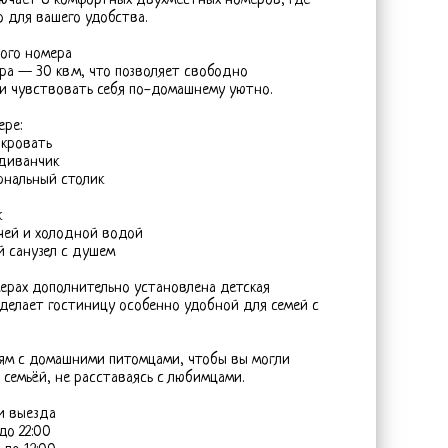
лючает 8 комфортных двухместных номеров, где
 для вашего удобства.
ого номера
а — 30 кв.м, что позволяет свободно
 и чувствовать себя по-домашнему уютно.
ере:
 кровать
 диванчик
рнальный столик
к
ячей и холодной водой
й санузел с душем
ерах дополнительно установлена детская
 делает гостиницу особенно удобной для семей с
ям с домашними питомцами, чтобы вы могли
 семьёй, не расставаясь с любимцами.
и выезда
 до 22:00